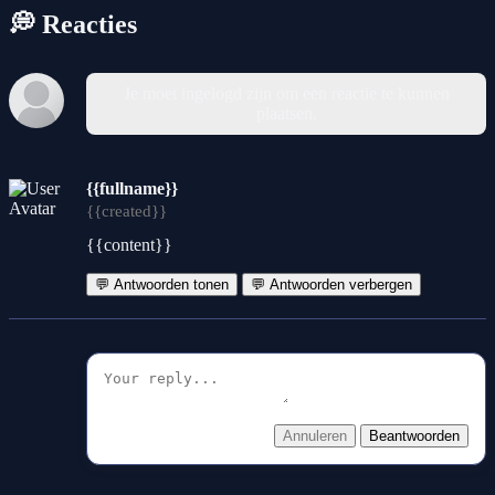
💭 Reacties
Je moet ingelogd zijn om een reactie te kunnen
plaatsen.
{{fullname}}
{{created}}
{{content}}
💬 Antwoorden tonen
💬 Antwoorden verbergen
Annuleren
Beantwoorden