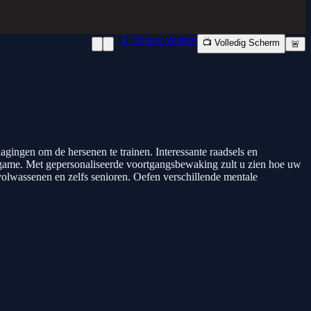
📱 Nieuw venster
📺 Volledig Scherm
🚨
agingen om de hersenen te trainen. Interessante raadsels en
 game. Met gepersonaliseerde voortgangsbewaking zult u zien hoe uw
 volwassenen en zelfs senioren. Oefen verschillende mentale