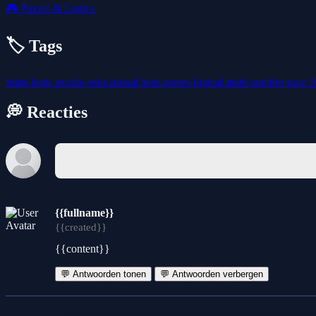
🎮
Puzzel & Logica
🏷️ Tags
brain
logic
puzzle
educational
best-games
logical
math
number
quiz
2
💭 Reacties
{{fullname}}
{{created}}
{{content}}
💬 Antwoorden tonen
💬 Antwoorden verbergen