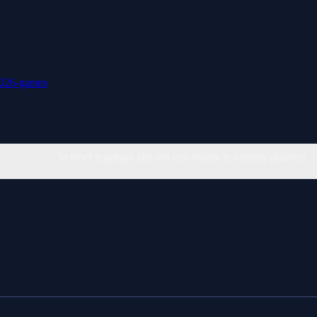
026-games
Je moet ingelogd zijn om een reactie te kunnen plaatsen.