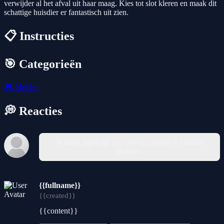
verwijder al het afval uit haar maag. Kies tot slot kleren en maak dit
schattige huisdier er fantastisch uit zien.
📋 Instructies
🎯 Categorieën
🎮
Meiden
💭 Reacties
Je moet ingelogd zijn om een reactie te kunnen
plaatsen.
{{fullname}}
{{created}}
{{content}}