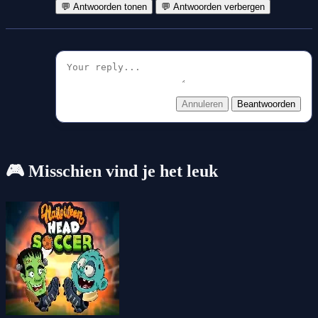
💬 Antwoorden tonen
💬 Antwoorden verbergen
Annuleren
Beantwoorden
🎮 Misschien vind je het leuk