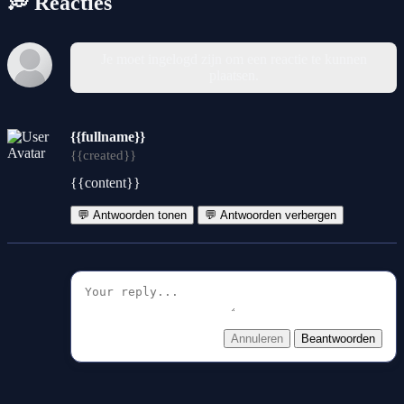
💭 Reacties
Je moet ingelogd zijn om een reactie te kunnen
plaatsen.
{{fullname}}
{{created}}
{{content}}
💬 Antwoorden tonen
💬 Antwoorden verbergen
Annuleren
Beantwoorden