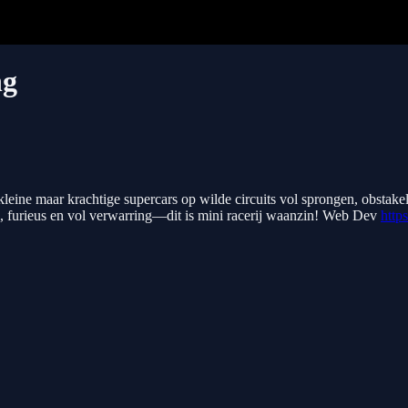
ng
eine maar krachtige supercars op wilde circuits vol sprongen, obstakels
l, furieus en vol verwarring—dit is mini racerij waanzin! Web Dev
http