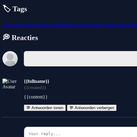
🏷️ Tags
cars
webgl
racing
driving
mentolatux
supercars
unity
crash
vehicle
de
💭 Reacties
{{fullname}}
{{created}}
{{content}}
💬 Antwoorden tonen
💬 Antwoorden verbergen