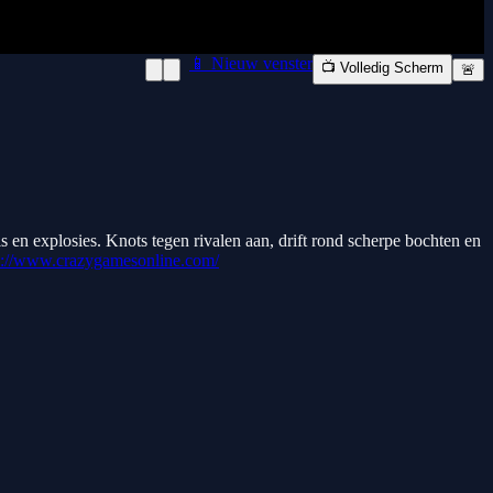
📱 Nieuw venster
📺 Volledig Scherm
🚨
 en explosies. Knots tegen rivalen aan, drift rond scherpe bochten en
s://www.crazygamesonline.com/