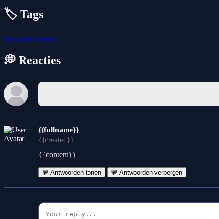
🏷️ Tags
3d
master
racebal
💭 Reacties
{{fullname}}
{{created}}
{{content}}
💬 Antwoorden tonen
💬 Antwoorden verbergen