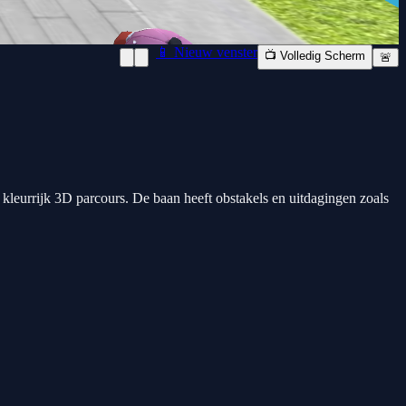
📱 Nieuw venster
📺 Volledig Scherm
🚨
 kleurrijk 3D parcours. De baan heeft obstakels en uitdagingen zoals