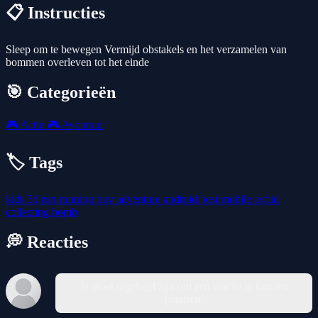
📋 Instructies
Sleep om te bewegen Vermijd obstakels en het verzamelen van
bommen overleven tot het einde
🎯 Categorieën
🎮
Actie
🎮
Avontuur
🏷️ Tags
kids
3d
run
running
boy
adventure
android
best
mobile
avoid
collecting
bomb
💭 Reacties
Je moet ingelogd zijn om een reactie te kunnen
plaatsen.