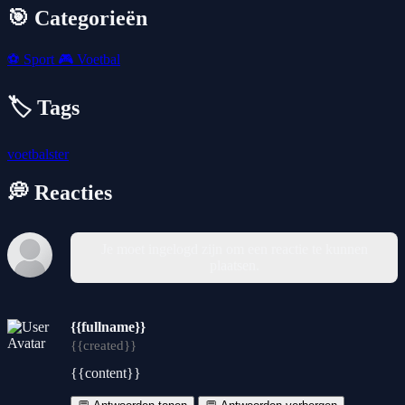
🎯 Categorieën
⚽
Sport
🎮
Voetbal
🏷️ Tags
voetbalster
💭 Reacties
Je moet ingelogd zijn om een reactie te kunnen
plaatsen.
{{fullname}}
{{created}}
{{content}}