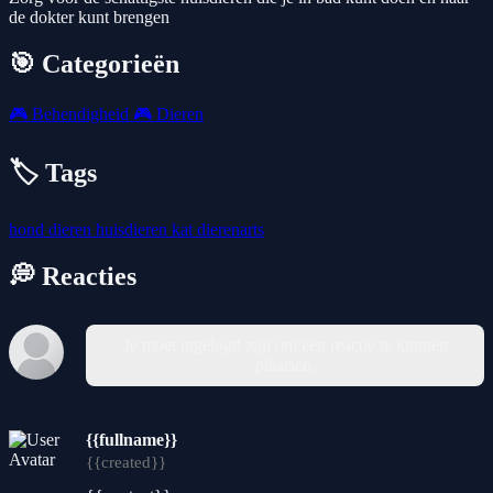
de dokter kunt brengen
🎯 Categorieën
🎮
Behendigheid
🎮
Dieren
🏷️ Tags
hond
dieren
huisdieren
kat
dierenarts
💭 Reacties
Je moet ingelogd zijn om een reactie te kunnen
plaatsen.
{{fullname}}
{{created}}