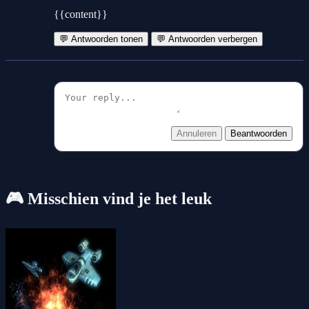
{{content}}
💬 Antwoorden tonen
💬 Antwoorden verbergen
Annuleren
Beantwoorden
🎮 Misschien vind je het leuk