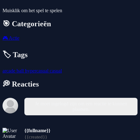
Muisklik om het spel te spelen
🎯 Categorieën
🎮
Actie
🏷️ Tags
arcade
ball
hypercasual
casual
💭 Reacties
Je moet ingelogd zijn om een reactie te kunnen
plaatsen.
{{fullname}}
{{created}}