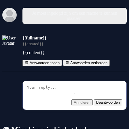
Je moet ingelogd zijn om een reactie te kunnen
plaatsen.
{{fullname}}
{{created}}
{{content}}
💬 Antwoorden tonen
💬 Antwoorden verbergen
Annuleren
Beantwoorden