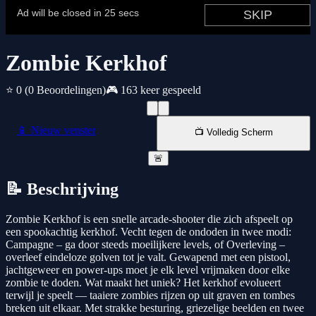
Zombie Kerkhof
⭐ 0
(0 Beoordelingen)
🎮 163 keer gespeeld
📱 Nieuw venster
📺 Volledig Scherm
🚨
📝 Beschrijving
Zombie Kerkhof is een snelle arcade-shooter die zich afspeelt op
een spookachtig kerkhof. Vecht tegen de ondoden in twee modi:
Campagne – ga door steeds moeilijkere levels, of Overleving –
overleef eindeloze golven tot je valt. Gewapend met een pistool,
jachtgeweer en power-ups moet je elk level vrijmaken door elke
zombie te doden. Wat maakt het uniek? Het kerkhof evolueert
terwijl je speelt — taaiere zombies rijzen op uit graven en tombes
breken uit elkaar. Met strakke besturing, griezelige beelden en twee